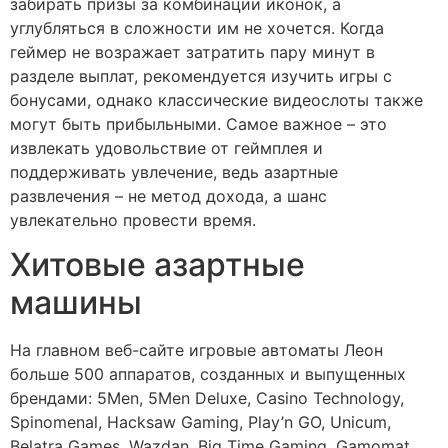
забирать призы за комбинации иконок, а
углубляться в сложности им не хочется. Когда
геймер не возражает затратить пару минут в
разделе выплат, рекомендуется изучить игры с
бонусами, однако классические видеослоты также
могут быть прибыльными. Самое важное – это
извлекать удовольствие от геймплея и
поддерживать увлечение, ведь азартные
развлечения – не метод дохода, а шанс
увлекательно провести время.
Хитовые азартные
машины
На главном веб-сайте игровые автоматы Леон
больше 500 аппаратов, созданных и выпущенных
брендами: 5Men, 5Men Deluxe, Casino Technology,
Spinomenal, Hacksaw Gaming, Play’n GO, Unicum,
Belatra Games, Wazdan, Big Time Gaming, Gamomat,