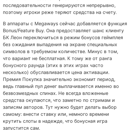
последовательности генерируются непрерывно,
поэтому игроки реже теряют средства на счету.
В аппараты с Megaways сейчас добавляется функция
Bonus/Feature Buy. Она предоставляет шанс клиенту
БК Леон переключиться в режим бонусов геймплея
без ожидания выпадения на экране специальных
символов в требуемом количестве. Минус в том,
что вариант не бесплатная. К тому же от ранга
бонусного раунда (этих в этих играх часто
несколько) обуславливается цена активации.
Премия Покупка значительно экономит период,
ведь главный пул денег выплачивается именно во
безвозмездных спинах. Не всегда вложенные
средства окупаются, что заметно по стримам и
записям авторов. Тут нужно будет делать выбор
самому: внести ставку или, немного времени
крутить слоты в надежде, что бонусная игра
запустится сам.