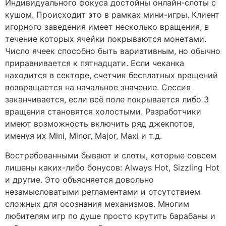
Индивидуального фокуса достойны онлайн-слоты с
кушом. Происходит это в рамках мини-игры. Клиент
игорного заведения имеет несколько вращения, в
течение которых ячейки покрываются монетами.
Число ячеек способно быть вариативным, но обычно
приравнивается к пятнадцати. Если чеканка
находится в секторе, счетчик бесплатных вращений
возвращается на начальное значение. Сессия
заканчивается, если всё поле покрывается либо 3
вращения становятся холостыми. Разработчики
имеют возможность включить ряд джекпотов,
именуя их Mini, Minor, Major, Maxi и т.д.
Востребованными бывают и слоты, которые совсем
лишены каких-либо бонусов: Always Hot, Sizzling Hot
и другие. Это объясняется довольно
незамысловатыми регламентами и отсутствием
сложных для осознания механизмов. Многим
любителям игр по душе просто крутить барабаны и