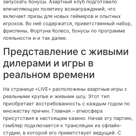
запускать бонусы. Азартный клуб подготовило
впечатляющую политику вознаграждений, что
включает призы для новых геймеров и опытных
игроков. Во неё содержатся, приветственный набор,
фриспины, Фортуна Колесо, бонусы по программе
лояльности и и так далее.
Представление с живыми
дилерами и игры в
реальном времени
На странице «LIVE» расположены азартные игры с
реальными крупье и живыми шоу. Этот тип
приобретает востребованность с каждым годом по
множеству причин. Главная – атмосфера
присутствия в настоящем казино. Начав эту партию,
гэмблер подключается к трансляции из офлайн-
студии, в которой его приветствует ведущий. С