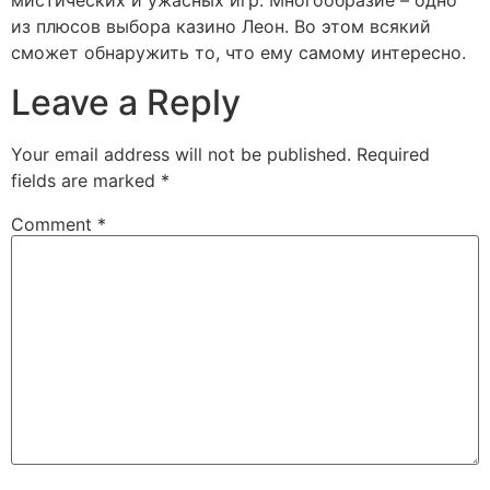
мистических и ужасных игр. Многообразие – одно
из плюсов выбора казино Леон. Во этом всякий
сможет обнаружить то, что ему самому интересно.
Leave a Reply
Your email address will not be published.
Required
fields are marked
*
Comment
*