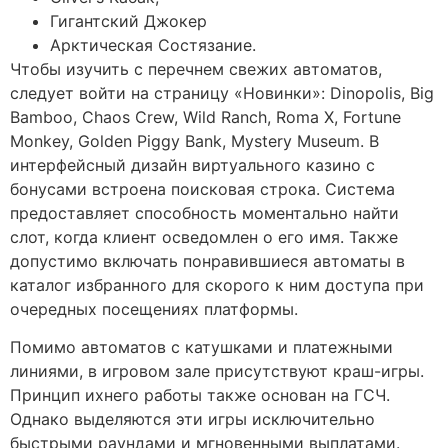
Гигантский Джокер
Арктическая Состязание.
Чтобы изучить с перечнем свежих автоматов,
следует войти на страницу «Новинки»: Dinopolis, Big
Bamboo, Chaos Crew, Wild Ranch, Roma X, Fortune
Monkey, Golden Piggy Bank, Mystery Museum. В
интерфейсный дизайн виртуального казино с
бонусами встроена поисковая строка. Система
предоставляет способность моментально найти
слот, когда клиент осведомлен о его имя. Также
допустимо включать понравившиеся автоматы в
каталог избранного для скорого к ним доступа при
очередных посещениях платформы.
Помимо автоматов с катушками и платежными
линиями, в игровом зале присутствуют краш-игры.
Принцип ихнего работы также основан на ГСЧ.
Однако выделяются эти игры исключительно
быстрыми раундами и мгновенными выплатами.