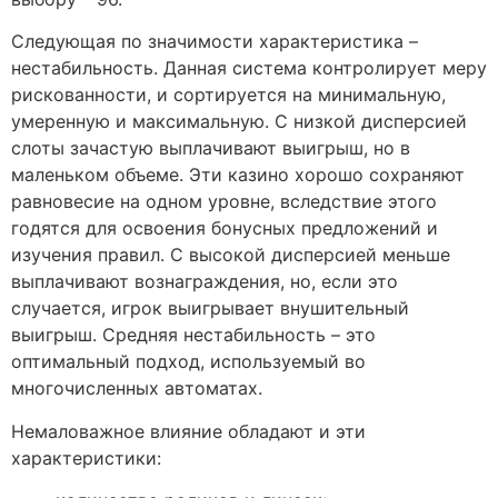
Следующая по значимости характеристика –
нестабильность. Данная система контролирует меру
рискованности, и сортируется на минимальную,
умеренную и максимальную. С низкой дисперсией
слоты зачастую выплачивают выигрыш, но в
маленьком объеме. Эти казино хорошо сохраняют
равновесие на одном уровне, вследствие этого
годятся для освоения бонусных предложений и
изучения правил. С высокой дисперсией меньше
выплачивают вознаграждения, но, если это
случается, игрок выигрывает внушительный
выигрыш. Средняя нестабильность – это
оптимальный подход, используемый во
многочисленных автоматах.
Немаловажное влияние обладают и эти
характеристики: