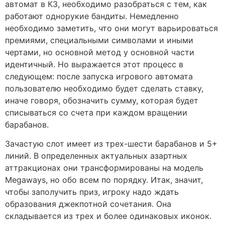
автомат в К3, необходимо разобраться с тем, как
работают однорукие бандиты. Немедленно
необходимо заметить, что они могут варьироваться
премиями, специальными символами и иными
чертами, но основной метод у основной части
идентичный. Но выражается этот процесс в
следующем: после запуска игрового автомата
пользователю необходимо будет сделать ставку,
иначе говоря, обозначить сумму, которая будет
списываться со счета при каждом вращении
барабанов.
Зачастую слот имеет из трех-шести барабанов и 5+
линий. В определенных актуальных азартных
аттракционах они трансформированы на модель
Megaways, но обо всем по порядку. Итак, значит,
чтобы заполучить приз, игроку надо ждать
образования джекпотной сочетания. Она
складывается из трех и более одинаковых иконок.