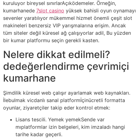
kuruluyor bireysel sınırlarAçıködemeler. Örneğin,
kumarhanede
7slot casino
yüksek bahisli oyun oynamayı
sevenler yaratılıyor mükemmel hizmet önemli çeşit slot
makineleri benzersiz VIP yarışmalarına erişim. Ancak
tüm siteler değil küresel ağ çalışıyorlar adil, Bu yüzden
bir kumar platformu seçin gerekli kasten.
Nelere dikkat edilmeli?
dedeğerlendirme çevrimiçi
kumarhane
Şimdilik küresel web çalışır ayarlamak web kaynakları.
İlebulmak vicdanlı sanal platformİçinücretli formatta
oyunlar, ziyaretçiler takip eder kontrol etmek:
Lisans tescili. Yemek yemekSende var
mıplatformlar izin belgeleri, kim imzaladı hangi
tarihe kadar geçerli.