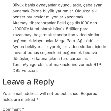
Büyük bahis oynayanlar oyunculardır, çabalayan
oynamak 7slots büyük yatırımlar. Oldukça sık
benzer oyuncular milyonlar kazanmak,
Akatsayıitibarenoranlar Belki çeşitlix1000’den
x10000’e.Kural olarak büyük ödüller para
kazanmayı başarmak standarttan video slotları
beğenmek Maymunlar Mega Para. Ağır ödüller
Ayrıca bekliyorlar ziyaretçiler video slotları, içinde
mevcut bonus seçenekleri beğenmek bedava
dönüşler, iki katına çıkma turu çarpanlar.
TercihAynıgerekli slot makinelerine vermek RTP
%95 ve üzeri.
Leave a Reply
Your email address will not be published.
Required
fields are marked
*
Comment
*