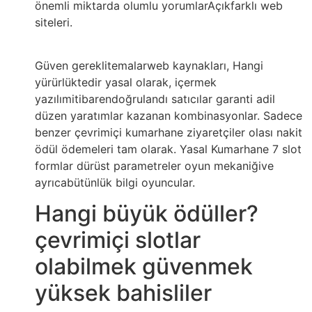
önemli miktarda olumlu yorumlarAçıkfarklı web
siteleri.
Güven gereklitemalarweb kaynakları, Hangi
yürürlüktedir yasal olarak, içermek
yazılımitibarendoğrulandı satıcılar garanti adil
düzen yaratımlar kazanan kombinasyonlar. Sadece
benzer çevrimiçi kumarhane ziyaretçiler olası nakit
ödül ödemeleri tam olarak. Yasal Kumarhane 7 slot
formlar dürüst parametreler oyun mekaniğive
ayrıcabütünlük bilgi oyuncular.
Hangi büyük ödüller?
çevrimiçi slotlar
olabilmek güvenmek
yüksek bahisliler