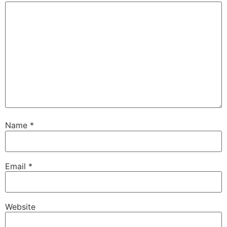
Name
*
Email
*
Website