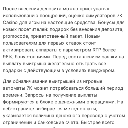
После внесения депозита можно приступать к
использованию поощрений, оценке симуляторов 7K
Casino для игры на настоящие средства. Бонусы для
новых посетителей: подарок без внесения депозита,
promocode, приветственный пакет. Новым
пользователям для первых ставок стоит
активировать аппараты с параметром RTP более
96%, бонус-опциями. Перед составлением заявки на
выплату выигрыша желательно отыграть все
подарки с действующим в условиях вейджером.
Для обналичивания выигрышей из игровые
автоматы 7К может потребоваться больший период
времени. Запросы на получение выплаты
формируются в блоке с денежными операциями. На
веб-странице выбирается метод оплаты,
указывается величина денежного перевода с учетом
ограничений и банковские счета. Быстрее всего