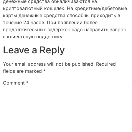
денежные средства обналичиваются на
криптовалютный кошелек. На кредитные/дебетовые
карты денежные средства способны приходить в
течение 24 часов. При появлении более
продолжительных задержек надо направить запрос
в клиентскую поддержку.
Leave a Reply
Your email address will not be published.
Required
fields are marked
*
Comment
*