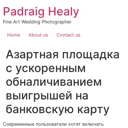
Skip
Padraig Healy
to
content
Fine Art Wedding Photographer
Home
About us
Contact us
Азартная площадка
с ускоренным
обналичиванием
выигрышей на
банковскую карту
Современные пользователи хотят включать