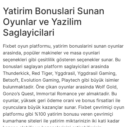
Yatirim Bonuslari Sunan
Oyunlar ve Yazilim
Saglayicilari
Fixbet oyun platformu, yatirim bonuslarini sunan oyunlar
arasinda, popüler makineler ve masa oyunlari
seçenekleri gibi çesitlilik gösteren seçenekler sunar. Bu
bonuslari saglayan platform saglayicilari arasinda
Thunderkick, Red Tiger, Yggdrasil, Yggdrasil Gaming,
Betsoft, Evolution Gaming, Playtech gibi büyük isimler
bulunmaktadir. Öne çikan oyunlar arasinda Wolf Gold,
Gonzo’s Quest, Immortal Romance yer almaktadir. Bu
oyunlar, yüksek geri ödeme orani ve bonus firsatlari ile
oyunculara büyük kazançlar sunar. Fixbet çevrimiçi oyun
platformu gibi %100 yatirim bonusu veren çevrimiçi
kumarhane siteleri ile yatirim miktarinizin iki kati kadar