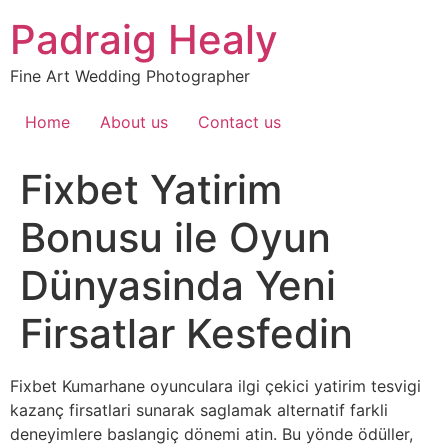
Skip
Padraig Healy
to
content
Fine Art Wedding Photographer
Home
About us
Contact us
Fixbet Yatirim
Bonusu ile Oyun
Dünyasinda Yeni
Firsatlar Kesfedin
Fixbet Kumarhane oyunculara ilgi çekici yatirim tesvigi
kazanç firsatlari sunarak saglamak alternatif farkli
deneyimlere baslangiç dönemi atin. Bu yönde ödüller,