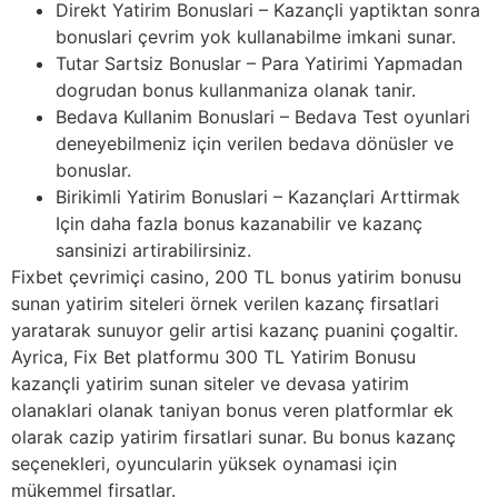
Direkt Yatirim Bonuslari – Kazançli yaptiktan sonra
bonuslari çevrim yok kullanabilme imkani sunar.
Tutar Sartsiz Bonuslar – Para Yatirimi Yapmadan
dogrudan bonus kullanmaniza olanak tanir.
Bedava Kullanim Bonuslari – Bedava Test oyunlari
deneyebilmeniz için verilen bedava dönüsler ve
bonuslar.
Birikimli Yatirim Bonuslari – Kazançlari Arttirmak
Için daha fazla bonus kazanabilir ve kazanç
sansinizi artirabilirsiniz.
Fixbet çevrimiçi casino, 200 TL bonus yatirim bonusu
sunan yatirim siteleri örnek verilen kazanç firsatlari
yaratarak sunuyor gelir artisi kazanç puanini çogaltir.
Ayrica, Fix Bet platformu 300 TL Yatirim Bonusu
kazançli yatirim sunan siteler ve devasa yatirim
olanaklari olanak taniyan bonus veren platformlar ek
olarak cazip yatirim firsatlari sunar. Bu bonus kazanç
seçenekleri, oyuncularin yüksek oynamasi için
mükemmel firsatlar.